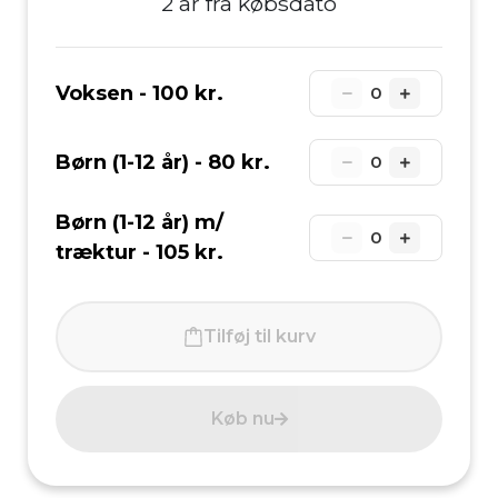
2 år fra købsdato
Voksen -
100 kr.
0
Børn (1-12 år) -
80 kr.
0
Børn (1-12 år) m/
0
træktur -
105 kr.
Tilføj til kurv
Køb nu