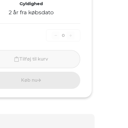
Gyldighed
2 år fra købsdato
0
Tilføj til kurv
Køb nu