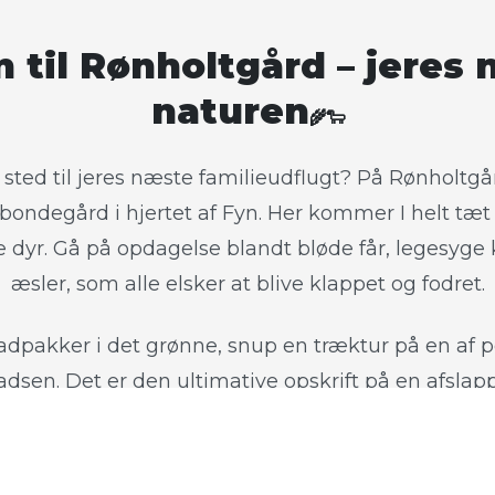
il Rønholtgård – jeres n
naturen
🌾🐑
e sted til jeres næste familieudflugt? På Rønholtgår
ondegård i hjertet af Fyn. Her kommer I helt tæt
 dyr. Gå på opdagelse blandt bløde får, legesyge k
æsler, som alle elsker at blive klappet og fodret.
dpakker i det grønne, snup en træktur på en af p
adsen. Det er den ultimative opskrift på en afsla
med masser af frisk luft og nærvær.