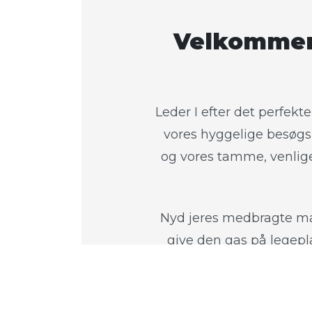
Velkommen t
Leder I efter det perfekt
vores hyggelige besøgsb
og vores tamme, venlige
Nyd jeres medbragte ma
give den gas på legepl